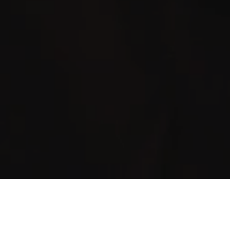
À propos de nous
Bienvenue ! Nous sommes une organisation
locale à but non lucratif réunissant des
entrepreneurs et des citoyens passionnés par le